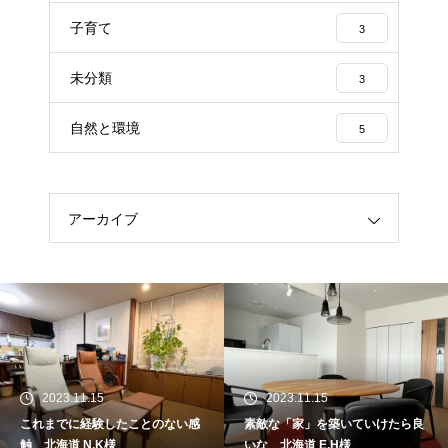
子育て
3
未分類
3
自然と環境
5
アーカイブ
2023.11.15
2023.11.15
これまでに経験したことのない感
素敵な「家」を築いていけたら良
触 北海道 N.K様
いな 北海道 E.H様