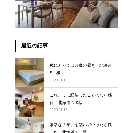
最近の記事
私にとっては悪魔の囁き 北海道
S.U様
2023.11.15
これまでに経験したことのない感
触 北海道 N.K様
2023.11.15
素敵な「家」を築いていけたら良
いな 北海道 E.H様