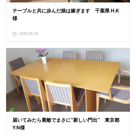
テーブルと共に歩んだ娘は嫁ぎます 千葉県 H.K
様
2022.05.18
届いてみたら素敵でまさに”新しい門出” 東京都
Y.N様