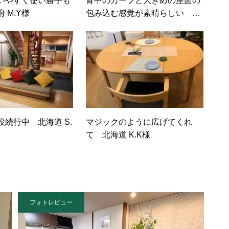
いやすく使い勝手も
背中のカーブと大きめの座面の
 M.Y様
包み込む感覚が素晴らしい 大
阪府 I.W様
続行中 北海道 S.
マジックのように広げてくれ
て 北海道 K.K様
フォトレビュー