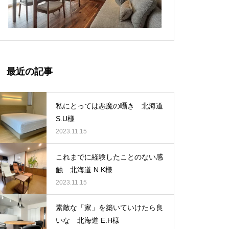
素敵な「家」を築いていけたら良
いな 北海道 E.H様
最近の記事
滑らかな木の質感とフォルムに一
目惚れ 北海道 E.N様
私にとっては悪魔の囁き 北海道
S.U様
2023.11.15
これまでに経験したことのない感
触 北海道 N.K様
2023.11.15
素敵な「家」を築いていけたら良
いな 北海道 E.H様