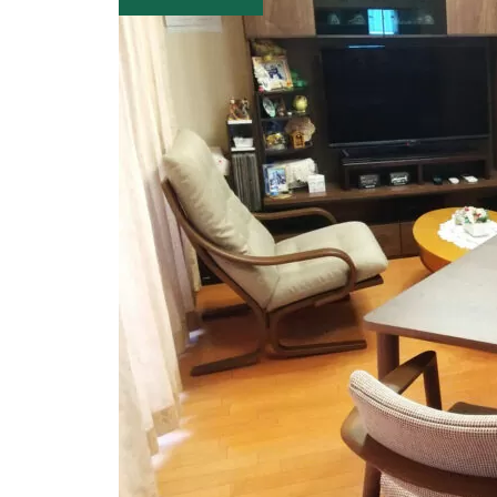
私にとっては悪魔の囁き 北海道
S.U様
また新しい椅子に出会った様でし
た 東京都 D.H様