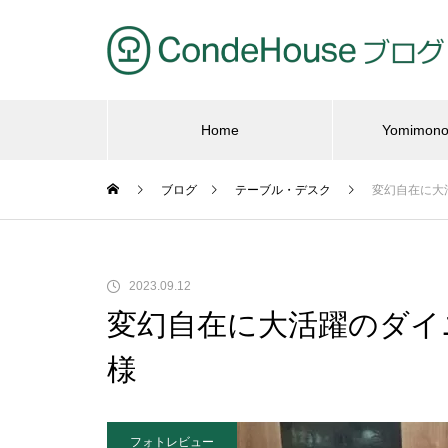
Home
Yomimo
ブログ
テーブル・デスク
変幻自在に大
クチコミ
フォ
2023.09.12
変幻自在に大活躍のダイニ
に合わせ
木製家具｜カンディハウスのクチ
ひっ
様
ングテー
コミ。心地よさは家具の写真で伝
りま
わるのか。
フォトレビュー