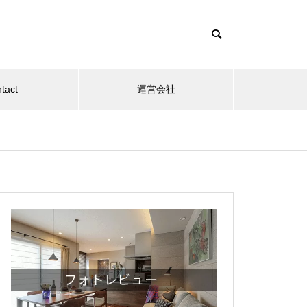
tact
運営会社
サスティナブル
未分
にラ
一点もののヴィンテージ家具購入
みんなで
間～
時に気を付けたいポイント～個性
ーサイト
～
あるインテリアに。