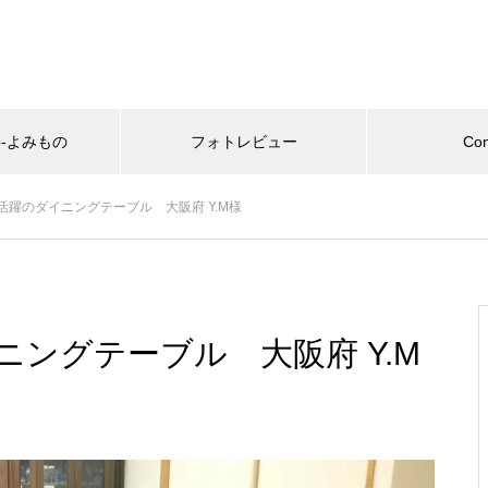
no-よみもの
フォトレビュー
Con
ランキング
活躍のダイニングテーブル 大阪府 Y.M様
トレビュー
働きやすさ
ングテーブル 大阪府 Y.M
かけて浮かせて掃除が楽にな
テレワークにも最適！家の中
した 兵庫県 H.O様
ウンドハイテーブルがある空
ハイテーブルの使い方は様々
最近の記事