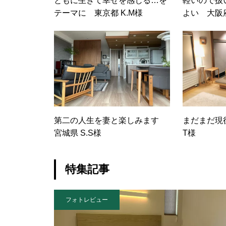
ともに生きて幸せを感じる…を
軽いので扱
テーマに 東京都 K.M様
よい 大阪府
第二の人生を妻と楽しみます
まだまだ現役
宮城県 S.S様
T様
特集記事
フォトレビュー