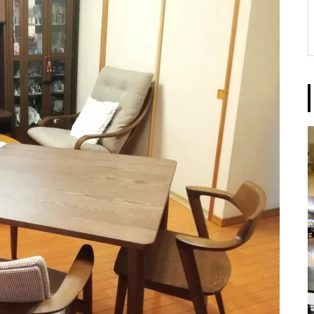
これまでに経験したことのない感
触 北海道 N.K様
いつまでも飽きないデザイン 神
奈川県 R.K様