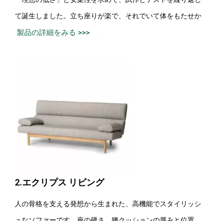
て誕生しました。立ち座りが楽で、それでいて体をもたせか
けられるデザインです・・・
製品の詳細をみる >>>
2.エクリプス リビング
人の骨格を支える発想から生まれた、高機能でスタイリッシ
ュなソファーです。座の硬さ、腰クッションの厚みと位置、