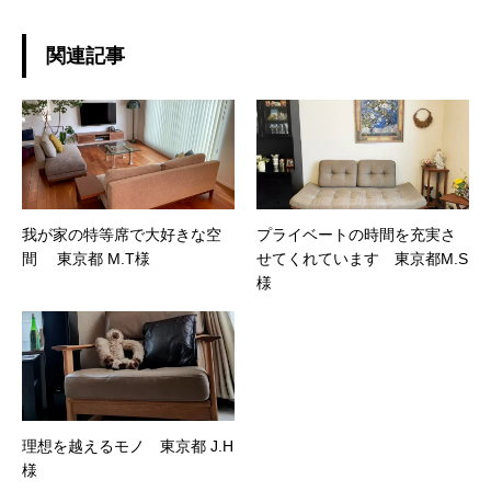
関連記事
我が家の特等席で大好きな空
プライベートの時間を充実さ
間 東京都 M.T様
せてくれています 東京都M.S
様
理想を越えるモノ 東京都 J.H
様