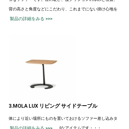
背の高さと角度などにこだわり、これまでにない掛け心地を
実現・・・
製品の詳細をみる >>>
3.MOLA LUX リビング サイドテーブル
体により近い場所にものを置いておけるソファー差し込みタ
イプは、くつろぎ時間に便利なアイテムです・・・
製品の詳細をみる >>>