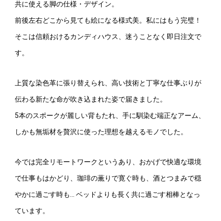
共に使える脚の仕様・デザイン。
前後左右どこから見ても絵になる様式美。私にはもう完璧！
そこは信頼おけるカンディハウス、迷うことなく即日注文で
す。
上質な染色革に張り替えられ、高い技術と丁寧な仕事ぶりが
伝わる新たな命が吹き込まれた姿で届きました。
5本のスポークが麗しい背もたれ、手に馴染む端正なアーム、
しかも無垢材を贅沢に使った理想を越えるモノでした。
今では完全リモートワークというあり、おかげで快適な環境
で仕事もはかどり、珈琲の薫りで寛ぐ時も、酒とつまみで穏
やかに過ごす時も… ベッドよりも長く共に過ごす相棒となっ
ています。