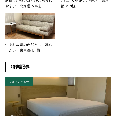
肘掛けが無いほうがごろ寝し
とにかく収納力が凄い 東京
やすい 北海道 A.K様
都 M.N様
生まれ故郷の自然と共に暮ら
したい 東京都H.T様
特集記事
フォトレビュー