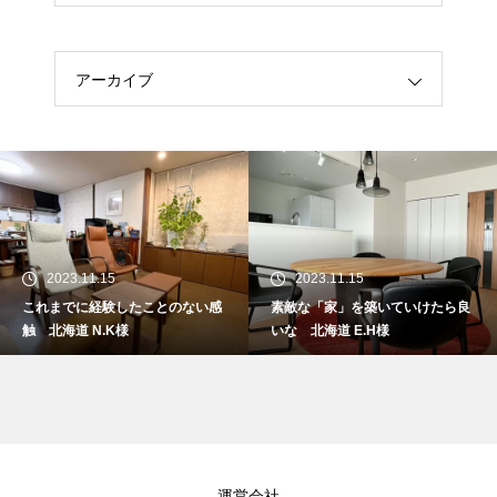
アーカイブ
2023.11.15
2023.11.15
これまでに経験したことのない感
素敵な「家」を築いていけたら良
触 北海道 N.K様
いな 北海道 E.H様
運営会社