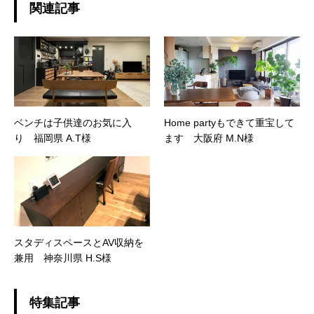
関連記事
ベンチは子供達のお気に入
Home partyもできて重宝して
り 福岡県 A.T様
ます 大阪府 M.N様
スタディスペースとAV収納を
兼用 神奈川県 H.S様
特集記事