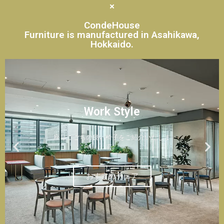
×
CondeHouse
Furniture is manufactured in Asahikawa,
Hokkaido.
Work Style
座りごごちの良い椅子をご紹介いたしま
す。
おすすめチェア