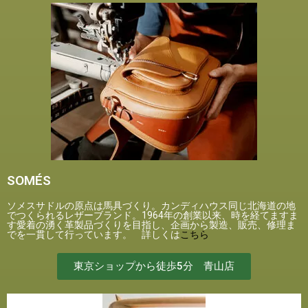
SOMÉS
ソメスサドルの原点は馬具づくり。カンディハウス同じ北海道の地
でつくられるレザーブランド。1964年の創業以来、時を経てますま
す愛着の湧く革製品づくりを目指し、企画から製造、販売、修理ま
でを一貫して行っています。 詳しくは
こちら
東京ショップから徒歩5分 青山店