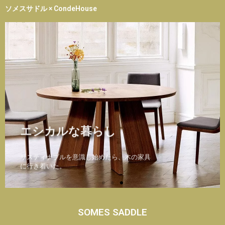
ソメスサドル × CondeHouse
上質な暮らし
居心地の良い場所
エシカルな暮らし
上質な暮らし
居心地の良い場所
エシカルな暮らし
上質な暮らし
居心地の良い場所
エシカルな暮らし
適正サイズ、手触り、配色が魅せる、心がほ
豊かな時間は、身の回りを整えることで作り
サスティナブルを意識し始めたら、木の家具
適正サイズ、手触り、配色が魅せる、心がほ
豊かな時間は、身の回りを整えることで作り
サスティナブルを意識し始めたら、木の家具
適正サイズ、手触り、配色が魅せる、心がほ
豊かな時間は、身の回りを整えることで作り
サスティナブルを意識し始めたら、木の家具
ぐれる安心感。
出すことができる
に行き着いた。
ぐれる安心感。
出すことができる
に行き着いた。
ぐれる安心感。
出すことができる
に行き着いた。
SOMES SADDLE